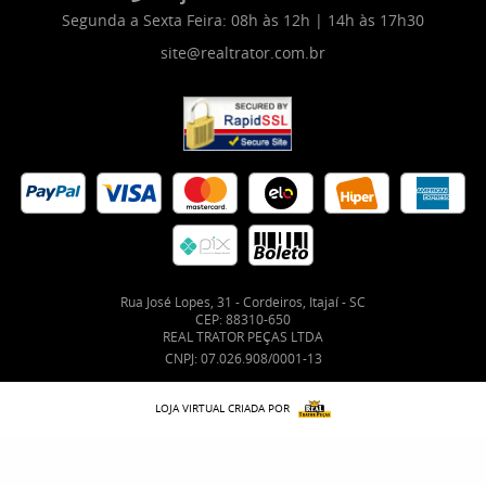
Segunda a Sexta Feira: 08h às 12h | 14h às 17h30
site@realtrator.com.br
Rua José Lopes, 31
-
Cordeiros, Itajaí
-
SC
CEP: 88310-650
REAL TRATOR PEÇAS LTDA
CNPJ: 07.026.908/0001-13
LOJA VIRTUAL CRIADA POR