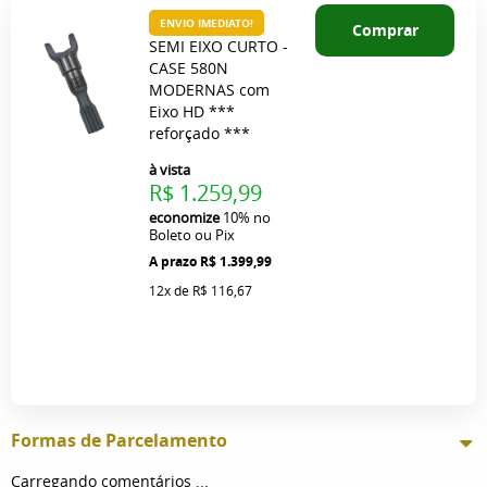
ENVIO IMEDIATO!
Comprar
SEMI EIXO CURTO -
CASE 580N
MODERNAS com
Eixo HD ***
reforçado ***
à vista
R$ 1.259,99
economize
10%
no
Boleto ou Pix
R$ 1.399,99
12x
de
R$ 116,67
Formas de Parcelamento
Carregando comentários ...