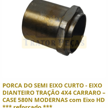
PORCA DO SEMI EIXO CURTO - EIXO
DIANTEIRO TRAÇÃO 4X4 CARRARO –
CASE 580N MODERNAS com Eixo HD
*** reforçado ***