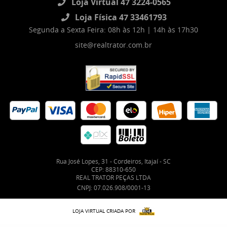
Loja Virtual 47 3224-0565
Loja Física 47 33461793
Segunda a Sexta Feira: 08h às 12h | 14h às 17h30
site@realtrator.com.br
Rua José Lopes, 31
-
Cordeiros, Itajaí
-
SC
CEP: 88310-650
REAL TRATOR PEÇAS LTDA
CNPJ: 07.026.908/0001-13
LOJA VIRTUAL CRIADA POR