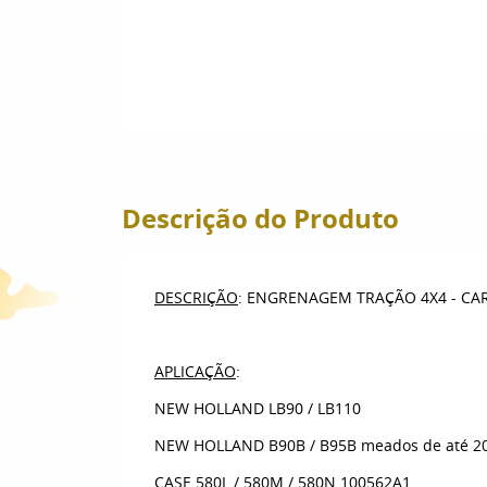
Descrição do Produto
DESCRIÇÃO
: ENGRENAGEM TRAÇÃO 4X4 - C
APLICAÇÃO
:
NEW HOLLAND LB90 / LB110
NEW HOLLAND B90B / B95B meados de até 2
CASE 580L / 580M / 580N 100562A1