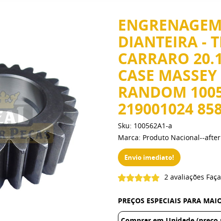
ENGRENAGEM
DIANTEIRA - 
CARRARO 20.
CASE MASSEY
RANDOM 1005
219001024 85
Sku:
100562A1-a
Marca:
Produto Nacional--aft
Envio imediato!
2 avaliações
Faça
PREÇOS ESPECIAIS PARA MA
Comprar em Unidade (preço r