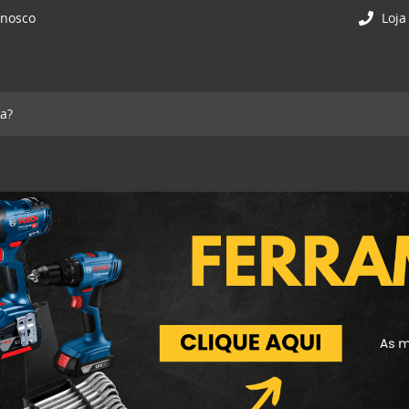
onosco
Loja