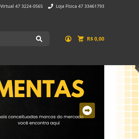
 Virtual 47 3224-0565
Loja Física 47 33461793
R$ 0,00