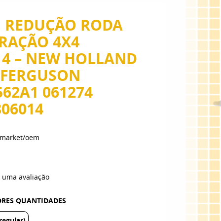
 REDUÇÃO RODA
TRAÇÃO 4X4
14 – NEW HOLLAND
 FERGUSON
62A1 061274
806014
ermarket/oem
 uma avaliação
IORES QUANTIDADES
egular)