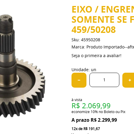
EIXO / ENGRE
SOMENTE SE F
459/50208
Sku:
45950208
Marca:
Produto Importado--af
Seja o primeira a avaliar!
Unidade: un
à vista
R$ 2.069,99
economize
10%
no Boleto ou Pix
R$ 2.299,99
12x
de
R$ 191,67