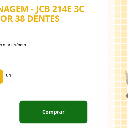
NAGEM - JCB 214E 3C
OR 38 DENTES
termarket/oem
un
Comprar