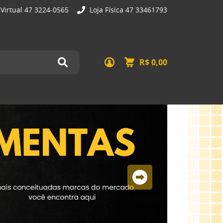
 Virtual 47 3224-0565
Loja Física 47 33461793
R$ 0,00