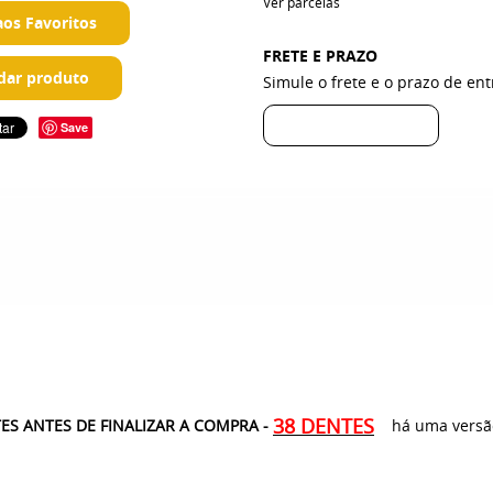
Ver parcelas
aos Favoritos
FRETE E PRAZO
ar produto
Simule o frete e o prazo de en
Save
38 DENTES
S ANTES DE FINALIZAR A COMPRA -
há uma versão