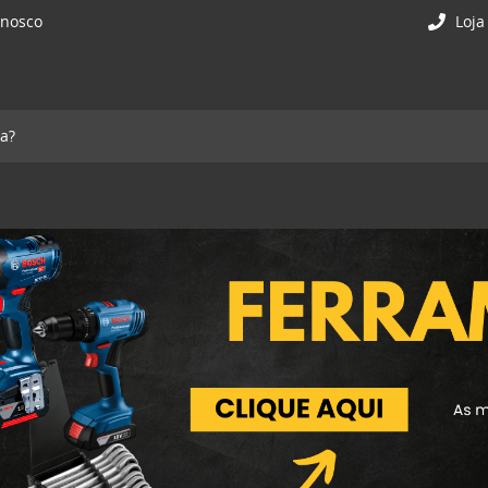
onosco
Loja