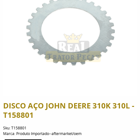
DISCO AÇO JOHN DEERE 310K 310L -
T158801
Sku:
T158801
Marca:
Produto Importado--aftermarket/oem