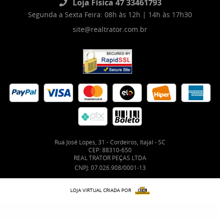
Loja Física 47 33461793
Segunda a Sexta Feira: 08h às 12h | 14h às 17h30
site@realtrator.com.br
Rua José Lopes, 31
-
Cordeiros, Itajaí
-
SC
CEP: 88310-650
REAL TRATOR PEÇAS LTDA
CNPJ: 07.026.908/0001-13
LOJA VIRTUAL CRIADA POR