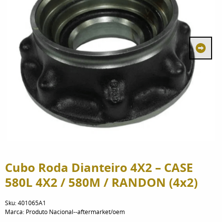
Cubo Roda Dianteiro 4X2 – CASE
580L 4X2 / 580M / RANDON (4x2)
Sku:
401065A1
Marca:
Produto Nacional--aftermarket/oem