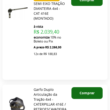
SEMI EIXO TRAÇÃO
DIANTEIRA 4x4 -
CAT 416E
(MONTADO)
à vista
R$ 2.039,40
economize
10%
no
Boleto ou Pix
R$ 2.266,00
12x
de
R$ 188,83
Garfo Duplo
Comprar
Articulação da
Tração 4x4 -
CATERPILLAR 416E /
RETROESCAVADEIRA