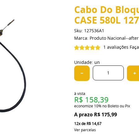
Cabo Do Bloqu
CASE 580L 12
Sku:
127536A1
Marca:
Produto Nacional--aft
1 avaliações
Faça
Unidade: un
à vista
R$ 158,39
economize
10%
no Boleto ou Pix
R$ 175,99
12x
de
R$ 14,67
Ver parcelas