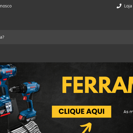
onosco
Loja