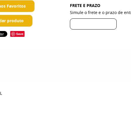
FRETE E PRAZO
aos Favoritos
Simule o frete e o prazo de en
ar produto
Save
L