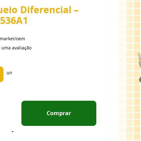
eio Diferencial –
7536A1
ermarket/oem
 uma avaliação
un
Comprar