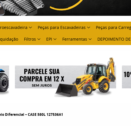
troescavadeira
Peças para Escavadeiras
Peças para Carre
Liquidação
Filtros
EPI
Ferramentas
DEPOIMENTO DE
io Diferencial – CASE 580L 127536A1