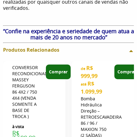
realizadas por quaisquer outros canais de vendas não
verificados.
“Confie na experiência e seriedade de quem atua a
mais de 20 anos no mercado”
Produtos Relacionados
R$
CONVERSOR
de
Comprar
Comprar
RECONDICIONADO
999,99
MASSEY
R$
até
FERGUSON
1.099,99
86 4X2 / 750
4X4 (VENDA
Bomba
SOMENTE A
Hidráulica
BASE DE
Direção –
TROCA )
RETROESCAVADEIRA
86 / 96 /
à vista
MAXION 750
R$
(2 SAÍDAS)