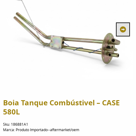
Boia Tanque Combústivel – CASE
580L
Sku:
186881A1
Marca:
Produto Importado--aftermarket/oem