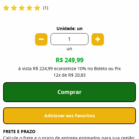
(1)
Unidade: un
un
R$ 249,99
à vista
R$ 224,99
economize
10%
no Boleto ou Pix
12x
de
R$ 20,83
Comprar
Adicionar aos Favoritos
FRETE E PRAZO
Calcule o frete e o prazo de entrega estimados para sua região: