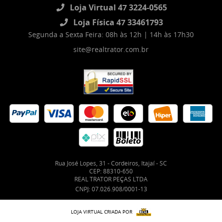
Loja Virtual 47 3224-0565
Loja Física 47 33461793
Segunda a Sexta Feira: 08h às 12h | 14h às 17h30
site@realtrator.com.br
Rua José Lopes, 31
-
Cordeiros, Itajaí
-
SC
CEP: 88310-650
REAL TRATOR PEÇAS LTDA
CNPJ: 07.026.908/0001-13
LOJA VIRTUAL CRIADA POR