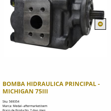
BOMBA HIDRAULICA PRINCIPAL -
MICHIGAN 75III
Sku:
569354
Marca:
Medal--aftermarket/oem
Prazo de Produção:
7 dias úteis