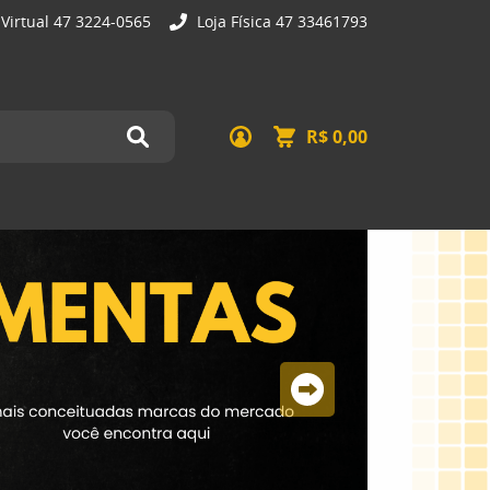
 Virtual 47 3224-0565
Loja Física 47 33461793
R$ 0,00