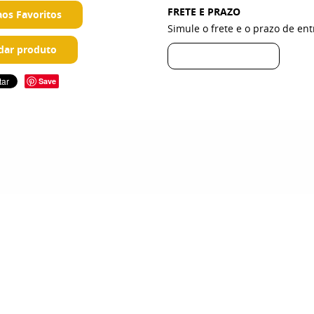
FRETE E PRAZO
aos Favoritos
Simule o frete e o prazo de en
ar produto
Save