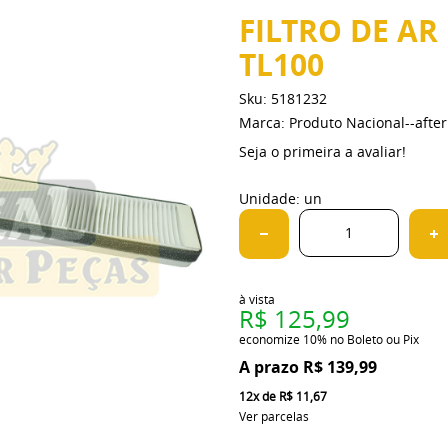
FILTRO DE AR 
TL100
Sku:
5181232
Marca:
Produto Nacional--aft
Seja o primeira a avaliar!
Unidade: un
à vista
R$ 125,99
economize
10%
no Boleto ou Pix
R$ 139,99
12x
de
R$ 11,67
Ver parcelas