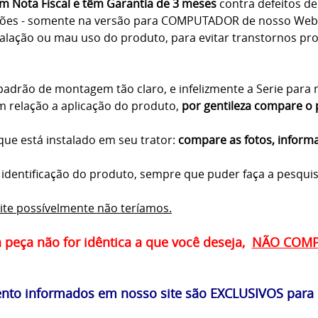
 Nota Fiscal e têm Garantia de 3 meses
contra defeitos de 
ções - somente na versão para COMPUTADOR de nosso Webs
lação ou mau uso do produto, para evitar transtornos proc
drão de montagem tão claro, e infelizmente a Serie para n
 relação a aplicação do produto,
por gentileza compare o 
ue está instalado em seu trator:
compare as fotos, inform
a identificação do produto, sempre que puder faça a pesqui
ite possívelmente não teríamos.
a peça não for idêntica a que você deseja,
NÃO COM
to informados em nosso site são EXCLUSIVOS para p