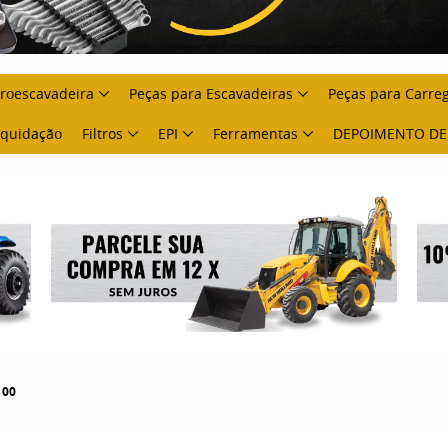
troescavadeira
Peças para Escavadeiras
Peças para Carre
Liquidação
Filtros
EPI
Ferramentas
DEPOIMENTO DE
100