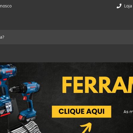
onosco
Loja