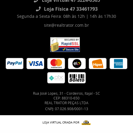
Loja Física 47 33461793
Segunda a Sexta Feira: 08h às 12h | 14h às 17h30
site@realtrator.com.br
Rua José Lopes, 31
-
Cordeiros, Itajaí
-
SC
CEP: 88310-650
REAL TRATOR PEÇAS LTDA
CNPJ: 07.026.908/0001-13
LOJA VIRTUAL CRIADA POR