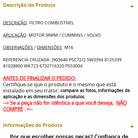
Descrição do Produto
DESCRIÇÃO
: FILTRO COMBUSTÍVEL
APLICAÇÃO
: MOTOR MWM / CUMMINS / VOLVO
OBSERVAÇÕES
/
DIMENSÕES
: M16
REFERENCIA CRUZADA: J903640 PSC72/2 5W3394 8125339
81028800 WK723 6732716320 P553004
ANTES DE FINALIZAR O PEDIDO:
Certifique-se que o produto é o mesmo que está
instalado em seu trator:
compare as fotos, informações de
.
aplicação e as dimensões dos produtos
--> Se a peça não for idêntica a que você deseja,
NÃO
COMPRE
. <--
Informações do Produto
Por que escolher nossas peças? Confiança de