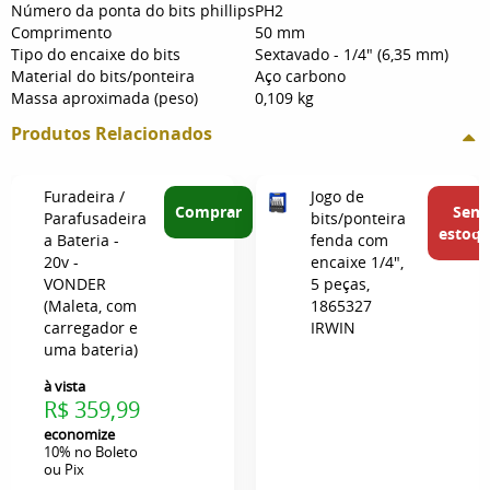
Número da ponta do bits phillips
PH2
Comprimento
50 mm
Tipo do encaixe do bits
Sextavado - 1/4" (6,35 mm)
Material do bits/ponteira
Aço carbono
Massa aproximada (peso)
0,109 kg
Produtos Relacionados
Furadeira /
Jogo de
Comprar
Sem
Parafusadeira
bits/ponteira
estoq
a Bateria -
fenda com
20v -
encaixe 1/4",
VONDER
5 peças,
(Maleta, com
1865327
carregador e
IRWIN
uma bateria)
à vista
R$ 359,99
economize
10%
no Boleto
ou Pix