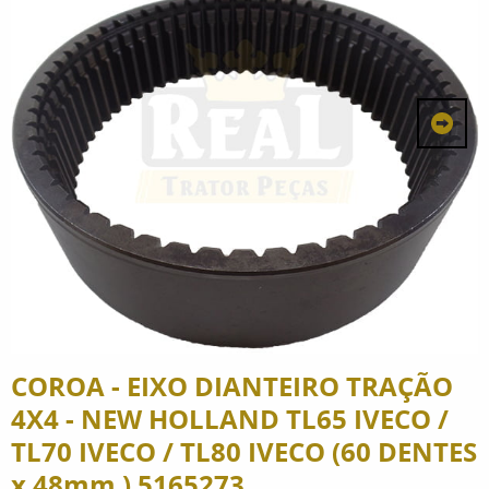
COROA - EIXO DIANTEIRO TRAÇÃO
4X4 - NEW HOLLAND TL65 IVECO /
TL70 IVECO / TL80 IVECO (60 DENTES
x 48mm ) 5165273