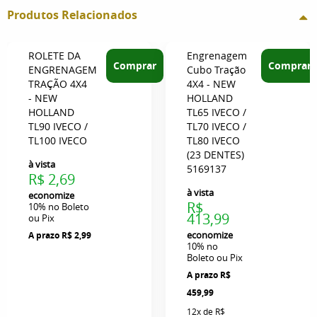
Produtos Relacionados
ROLETE DA
Engrenagem
Comprar
Comprar
ENGRENAGEM
Cubo Tração
TRAÇÃO 4X4
4X4 - NEW
- NEW
HOLLAND
HOLLAND
TL65 IVECO /
TL90 IVECO /
TL70 IVECO /
TL100 IVECO
TL80 IVECO
(23 DENTES)
à vista
5169137
R$ 2,69
à vista
economize
R$
10%
no Boleto
413,99
ou Pix
economize
R$ 2,99
10%
no
Boleto ou Pix
R$
459,99
12x
de
R$