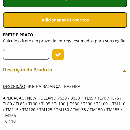
Adicionar aos Favoritos
FRETE E PRAZO
Calcule o frete e o prazo de entrega estimados para sua região:
Descrição do Produto
DESCRIÇÃO
: BUCHA BALANÇA TRASEIRA
APLICAÇÃO
: NEW HOLLAND 7630 / 8030 | TL65 / TL70 / TL75 /
TL80 / TL85 / TL90 / TL95 / TL100 | TS80 / TS90 / TS100 | TM110
/ TM115 / TM120 / TM125 / TM130 / TM135 / TM150 / TM155 /
TM165
T6.110