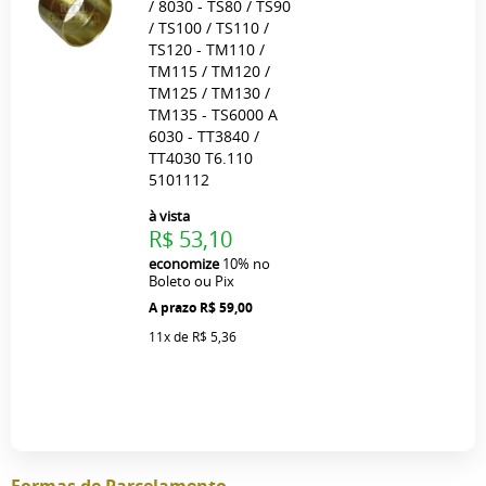
/ 8030 - TS80 / TS90
/ TS100 / TS110 /
TS120 - TM110 /
TM115 / TM120 /
TM125 / TM130 /
TM135 - TS6000 A
6030 - TT3840 /
TT4030 T6.110
5101112
à vista
R$ 53,10
economize
10%
no
Boleto ou Pix
R$ 59,00
11x
de
R$ 5,36
Formas de Parcelamento