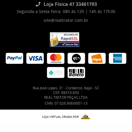
Loja Física 47 33461793
Segunda a Sexta Feira: 08h às 12h | 14h às 17h30
site@realtrator.com.br
Rua José Lopes, 31
-
Cordeiros, Itajaí
-
SC
CEP: 88310-650
REAL TRATOR PEÇAS LTDA
CNPJ: 07.026.908/0001-13
LOJA VIRTUAL CRIADA POR