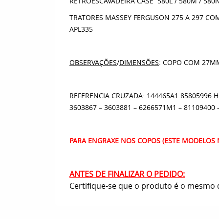
RETROESCAVADEIRA CASE 580L / 580M / 580
TRATORES MASSEY FERGUSON 275 A 297 COM 
APL335
OBSERVAÇÕES
/
DIMENSÕES
: COPO COM 27M
REFERENCIA CRUZADA
: 144465A1 85805996 
3603867 – 3603881 – 6266571M1 – 81109400 
PARA ENGRAXE NOS COPOS (ESTE MODELOS N
ANTES DE FINALIZAR O PEDIDO:
Certifique-se que o produto é o mesmo q