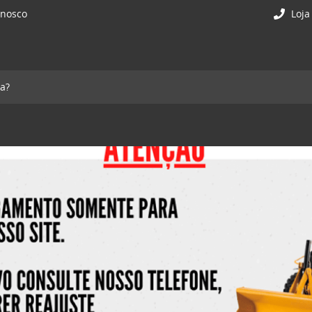
onosco
Loja