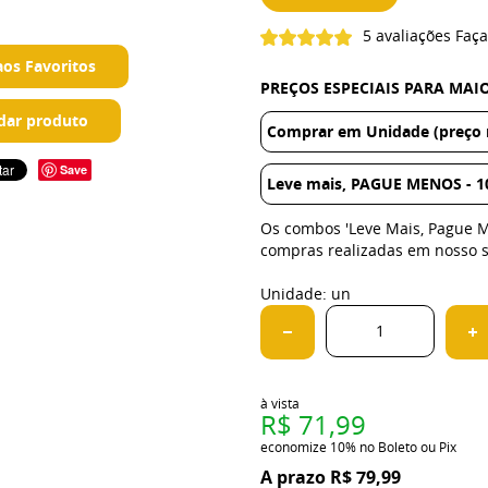
5 avaliações
Faça
aos Favoritos
PREÇOS ESPECIAIS PARA MA
ar produto
Comprar em Unidade (preço r
Save
Leve mais, PAGUE MENOS - 10
Os combos 'Leve Mais, Pague 
compras realizadas em nosso s
Unidade: un
à vista
R$ 71,99
economize
10%
no Boleto ou Pix
R$ 79,99