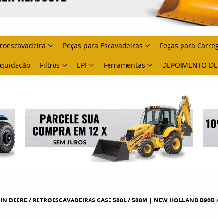
troescavadeira
Peças para Escavadeiras
Peças para Carre
Liquidação
Filtros
EPI
Ferramentas
DEPOIMENTO DE
4X4 JOHN DEERE / RETROESCAVADEIRAS CASE 580L / 580M | NEW HOLLAND B90