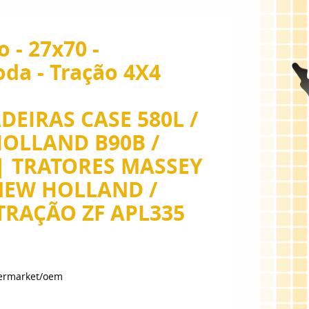
 - 27x70 -
oda - Tração 4X4
EIRAS CASE 580L /
HOLLAND B90B /
 | TRATORES MASSEY
NEW HOLLAND /
TRAÇÃO ZF APL335
termarket/oem