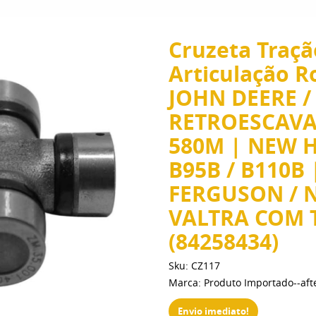
Cruzeta Tração
Articulação R
JOHN DEERE /
RETROESCAVAD
580M | NEW 
B95B / B110B
FERGUSON / 
VALTRA COM 
(84258434)
Sku:
CZ117
Marca:
Produto Importado--af
Envio imediato!