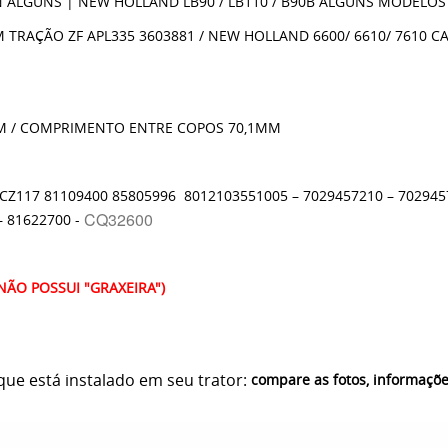
N ALGUNS | NEW HOLLAND LB90 / LB110 / B90B ALGUNS MODELOS
TRAÇÃO ZF APL335 3603881 / NEW HOLLAND 6600/ 6610/ 7610 CA
M / COMPRIMENTO ENTRE COPOS 70,1MM
HCZ117 81109400 85805996 8012103551005 – 7029457210 – 702945
CQ32600
– 81622700 -
ÃO POSSUI "GRAXEIRA")
ue está instalado em seu trator:
compare as fotos, informaçõ