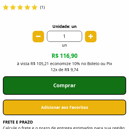
(1)
Unidade: un
un
R$ 116,90
à vista
R$ 105,21
economize
10%
no Boleto ou Pix
12x
de
R$ 9,74
Comprar
Adicionar aos Favoritos
FRETE E PRAZO
Calcule o frete e o prazo de entrega estimados para sua região: