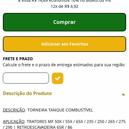
à vista
R$ 74,69
economize
10%
no Boleto ou Pix
12x
de
R$ 6,92
Comprar
Adicionar aos Favoritos
FRETE E PRAZO
Calcule o frete e o prazo de entrega estimados para sua região:
Descrição do Produto
DESCRIÇÃO
: TORNEIRA TANQUE COMBUSTÍVEL
APLICAÇÃO
: TRATORES MF 50X / 55X / 65X / 235 / 250 / 265 / 275
/ 290 | RETROESCAVADEIRA 65R / 86